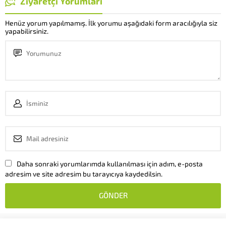
Ziyaretçi Yorumları
Yani sünnet derisi...
iyileşme sürecinin daha rahat ve
sorunsuz geçmesi için yapılması
Henüz yorum yapılmamış. İlk yorumu aşağıdaki form aracılığıyla siz
yapabilirsiniz.
gerekenler bulunmaktadır.
Sünnet işlemi sonrası özellikle...
Daha sonraki yorumlarımda kullanılması için adım, e-posta
adresim ve site adresim bu tarayıcıya kaydedilsin.