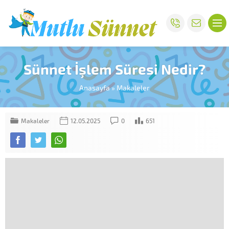
Sünnet İşlem Süresi Nedir?
Anasayfa
»
Makaleler
Makaleler
12.05.2025
0
651