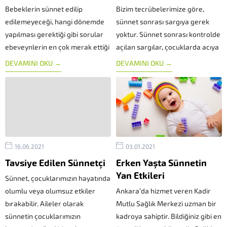
Bebeklerin sünnet edilip
Bizim tecrübelerimize göre,
edilemeyeceği, hangi dönemde
sünnet sonrası sargıya gerek
yapılması gerektiği gibi sorular
yoktur. Sünnet sonrası kontrolde
ebeveynlerin en çok merak ettiği
açılan sargılar, çocuklarda acıya
konuların başında gelmektedir.
ve korkuya neden olduğu için
DEVAMINI OKU →
DEVAMINI OKU →
Yenidoğan dönemi sünnet için
yerimizde uygulanmamaktadır.
oldukça uygun bir zaman
Sünnet sonrası, özellikle ilk gün
dilimidir. Merkezimizde ise
düzenli uygulanması gereken
sünnet işlemi yalnızca cerrahi
uzman hekim tarafından verilen
yöntemle yapılmaktadır....
ağrı...
16.06.2021
03.01.2021
Tavsiye Edilen Sünnetçi
Erken Yaşta Sünnetin
Yan Etkileri
Sünnet, çocuklarımızın hayatında
olumlu veya olumsuz etkiler
Ankara’da hizmet veren Kadir
bırakabilir. Aileler olarak
Mutlu Sağlık Merkezi uzman bir
sünnetin çocuklarımızın
kadroya sahiptir. Bildiğiniz gibi en