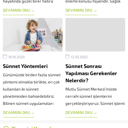
hayatında güzel birer hatıra
önemli konusu hijyendir. Sağlık
olarak kalmasını isteriz. Hiç
koşullarına standartlara uygun
DEVAMINI OKU →
DEVAMINI OKU →
birimiz bu durumun tramvatik bir
olarak profesyoneller tarafından
şekilde gerçekleşmesini
yapılması gereken sünnet
istemeyiz. Bunun için de
cerrahisinin gerekli koşullarının
yapmamız gereken ilk şey...
sağlanması en acil görevdir.
Yüksek standartlara öncelik...
16.10.2020
12.05.2025
Sünnet Yöntemleri
Sünnet Sonrası
Yapılması Gerekenler
Günümüzde birden fazla sünnet
Nelerdir?
yöntemi olmakla birlikte, en çok
kullanılan iki sünnet
Mutlu Sünnet Merkezi’mizde
yönetiminden bahsedebiliriz.
cerrahi sünnet işlemlerini
Bilinen sünnet uygulamaları
gerçekleştiriyoruz. Sünnet işlemi
arasında en sık kullanılan cerrahi
öncesi olduğu gibi sonrasında da
DEVAMINI OKU →
DEVAMINI OKU →
sünnet ve klipsli sünnettir. Her iki
dikkat edilmesi gerekenler
yöntemde aslında hedef aynıdır.
bulunmaktadır. Sünnet sonrası